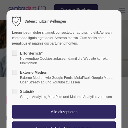
Termin Buchen
Login
Datenschutzeinstellungen
Benutzername
Lorem ipsum dolor sit amet, consectetuer adipiscing elit. Aenean
commodo ligula eget dolor. Aenean massa. Cum sociis natoque
penatibus et magnis dis parturient montes.
Erforderlich*
Passwort
Notwendige Cookies zulassen damit die Website korrekt
funktioniert
Externe Medien
Externe Medien wie Google Fonts, MetaPixel, Google Maps,
OpenStreetMap und Youtube zulassen
Anmelden
Statistik
Impressum
Google Analytics, MetaPixe und Matomo Analytics zulassen
Register
|
Lost your password?
Support
Pflichtangaben gemäß §6 TDG:
Lorem ipsum dolor sit amet: