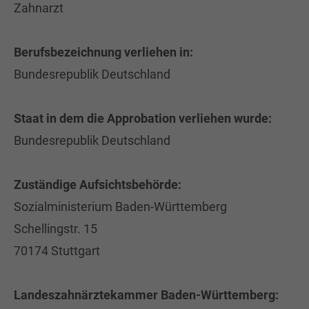
Zahnarzt
Drop us a line
info@yourdomain.com
Berufsbezeichnung verliehen in:
Bundesrepublik Deutschland
About us
Staat in dem die Approbation verliehen wurde:
Lorem ipsum dolor sit amet, consectetuer
adipiscing elit.
Bundesrepublik Deutschland
Aenean commodo ligula eget dolor. Aenean
Zuständige Aufsichtsbehörde:
massa. Cum sociis natoque penatibus et
magnis dis parturient montes, nascetur
Sozialministerium Baden-Württemberg
ridiculus mus. Donec quam felis, ultricies nec.
Schellingstr. 15
70174 Stuttgart
Landeszahnärztekammer Baden-Württemberg: