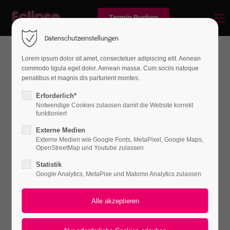
Termin Buchen
Datenschutzeinstellungen
Lorem ipsum dolor sit amet, consectetuer adipiscing elit. Aenean
commodo ligula eget dolor. Aenean massa. Cum sociis natoque
penatibus et magnis dis parturient montes.
Erforderlich*
Professional Apps
Notwendige Cookies zulassen damit die Website korrekt
funktioniert
We Provide fast
Externe Medien
Externe Medien wie Google Fonts, MetaPixel, Google Maps,
Installations, Upgrades,
OpenStreetMap und Youtube zulassen
Maintenance
Statistik
Google Analytics, MetaPixe und Matomo Analytics zulassen
Lorem ipsum dolor sit amet, consectetuer adipiscing
elit. Aenean commodo ligula eget dolor. Aenean
massa. Cum sociis natoque penatibus et magnis dis