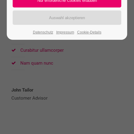
parturient montes, nascetur ridiculus mus. Donec quam
felis, ultricies nec, pellentesque eu, pretium quis, sem.
Nulla consequat massa quis enim.
Datenschutz
Impressum
Cookie-Details
Nullam dictum felis
Curabitur ullamcorper
Nam quam nunc
John Tailor
Customer Advisor