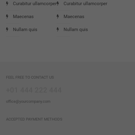
Curabitur ullamcorper
Curabitur ullamcorper
Maecenas
Maecenas
Nullam quis
Nullam quis
FEEL FREE TO CONTACT US
+01 444 222 444
office@yourcompany.com
ACCEPTED PAYMENT METHODS