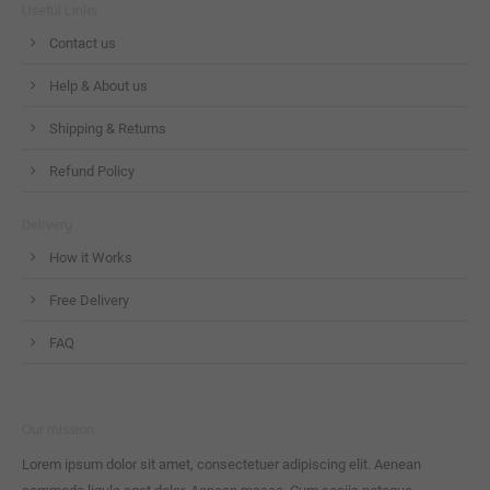
Useful Links
Contact us
Help & About us
Shipping & Returns
Refund Policy
Delivery
How it Works
Free Delivery
FAQ
Our mission
Lorem ipsum dolor sit amet, consectetuer adipiscing elit. Aenean