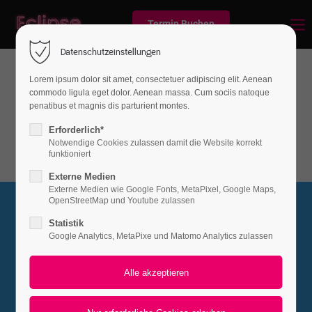
Termin Buchen
Datenschutzeinstellungen
Lorem ipsum dolor sit amet, consectetuer adipiscing elit. Aenean
commodo ligula eget dolor. Aenean massa. Cum sociis natoque
Spacer & Dividers
penatibus et magnis dis parturient montes.
Fancy Dividers
Erforderlich*
Notwendige Cookies zulassen damit die Website korrekt
funktioniert
Externe Medien
Externe Medien wie Google Fonts, MetaPixel, Google Maps,
OpenStreetMap und Youtube zulassen
Statistik
Divider Typ 1
Google Analytics, MetaPixe und Matomo Analytics zulassen
Lorem ipsum dolor sit amet, consectetuer