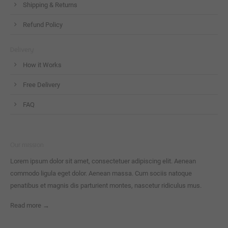
Shipping & Returns
Refund Policy
Delivery
How it Works
Free Delivery
FAQ
Our mission
Lorem ipsum dolor sit amet, consectetuer adipiscing elit. Aenean
commodo ligula eget dolor. Aenean massa. Cum sociis natoque
penatibus et magnis dis parturient montes, nascetur ridiculus mus.
Read more →