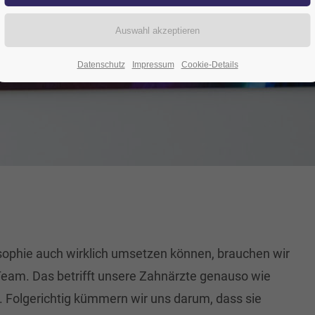
Datenschutz
Impressum
Cookie-Details
sophie auch wirklich umsetzen können, brauchen wir
Team. Das betrifft unsere Zahnärzte genauso wie
 Folgerichtig kümmern wir uns darum, dass sie